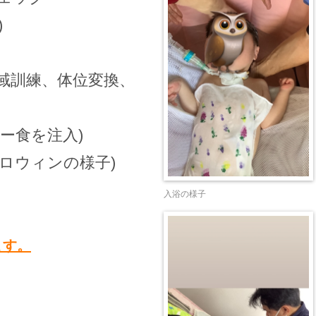
)
、体位変換、
ー食を注入)
ハロウィンの様子)
入浴の様子
ます。