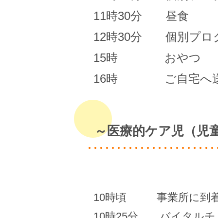
11時30分 昼食
12時30分 個別プロ
15時 おやつ
16時 ご自宅へ
～医療的ケア児（児
10時頃 事業所に到
10時25分 バイタルチ