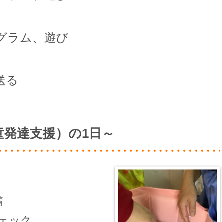
グラム、遊び
送る
童発達支援）の1日～
着
ェック