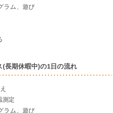
グラム、遊び
る
(長期休暇中)の1日の流れ
迎え
温測定
グラム、遊び