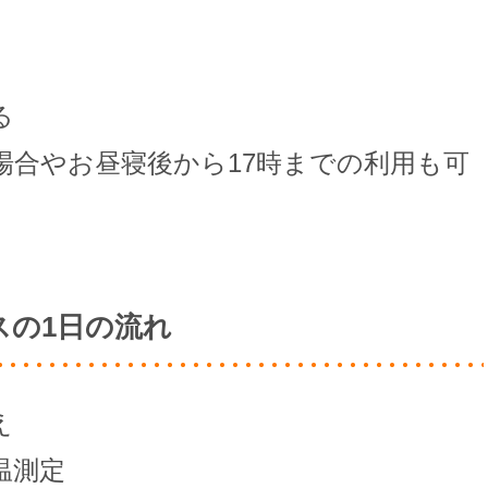
る
場合やお昼寝後から17時までの利用も可
スの1日の流れ
え
温測定