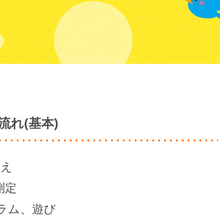
流れ(基本)
迎え
測定
グラム、遊び