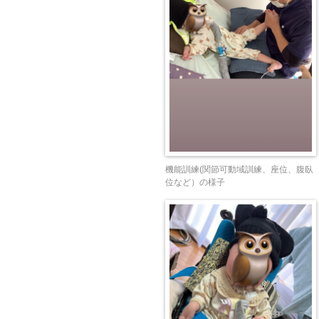
機能訓練(関節可動域訓練、座位、腹臥
位など）の様子